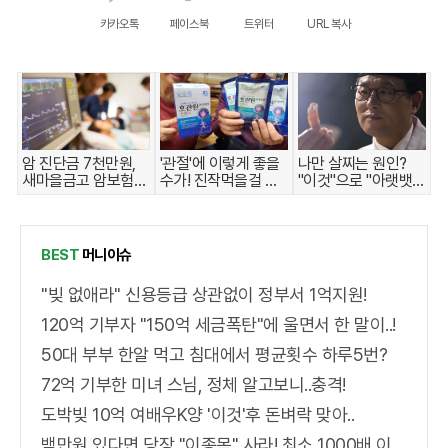
카카오톡
페이스북
트위터
URL 복사
암 진단금 7천만원,
'관절'에 이렇게 좋을
나만 살찌는 원인?
새마을금고 암보험
수가! 진작먹을걸 그
"이것"으로 "아랫뱃
출시
랬어요!
살,옆구리" 다 빠진다!
BEST
머니이슈
"빚 없애라" 신용등급 상관없이 정부서 1억지원!
120억 기부자 "150억 세금폭탄"에 울면서 한 말이..!
50대 부부 한알 먹고 침대에서 평균횟수 하루5번?
72억 기부한 미녀 스님, 정체 알고보니..충격!
도박빚 10억 여배우K양 '이것'후 돈벼락 맞아..
백만원 있다면 당장 "이종목" 사라! 최소 1000배 이상 증가...충격!!