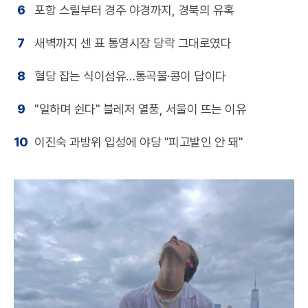
6
포항 스릴부터 경주 야경까지, 경북의 유혹
7
새벽까지 센 표 통영시장 당락 그대로였다
8
혈당 잡는 식이섬유…통곡물·콩이 답이다
9
"일하며 쉰다" 블레저 열풍, 서울이 뜨는 이유
10
이진숙 과방위 입성에 야당 "피고발인 안 돼"