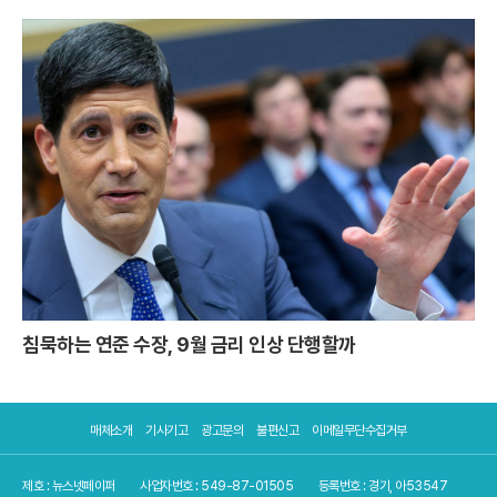
침묵하는 연준 수장, 9월 금리 인상 단행할까
매체소개
기사기고
광고문의
불편신고
이메일무단수집거부
제호 : 뉴스넷페이퍼
사업자번호 : 549-87-01505
등록번호 : 경기, 아53547