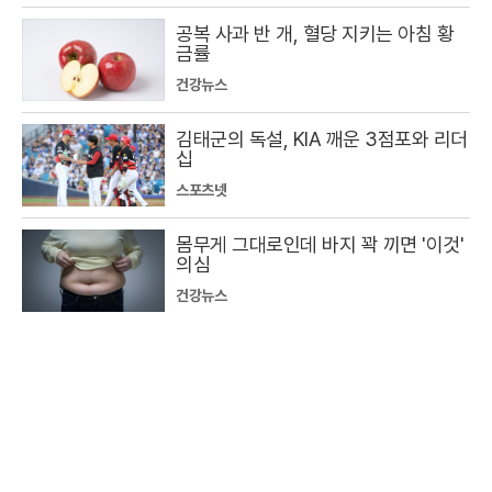
공복 사과 반 개, 혈당 지키는 아침 황
금률
건강뉴스
김태군의 독설, KIA 깨운 3점포와 리더
십
스포츠넷
몸무게 그대로인데 바지 꽉 끼면 '이것'
의심
건강뉴스