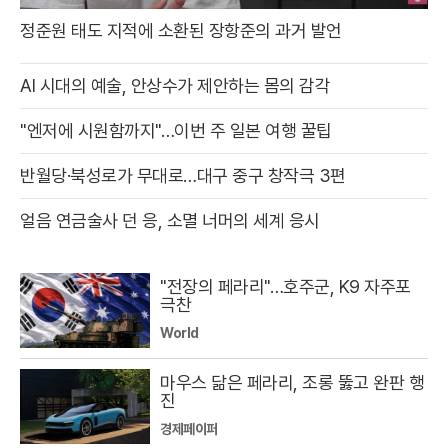
정준원 태도 지적에 소환된 장항준의 과거 발언
AI 시대의 예술, 안상수가 제안하는 몸의 감각
"엔저에 시원함까지"…이번 주 일본 여행 꿀팁
반월당·북성로가 무대로…대구 중구 창작극 3편
얼음 연금술사 던 응, 소멸 너머의 세계 응시
"전장의 페라리"…호주군, K9 자주포
극찬
World
마우스 닮은 페라리, 조롱 뚫고 완판 행
진
경제페이퍼