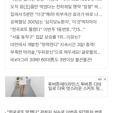
오직 왕(王)들만 먹었다는 천하제일 명약 "침향" 싹쓰리 완판!! 왜 난리났나 봤더니..경악!
집에서 5분만 "이것"해라! 피부개선 효과가 바로 나타난다!!
공복혈당 300넘는 '심각당뇨환자', '이것'먹자마자
"한국로또 뚫렸다" 이번주 1등번호.."7,15…"
"서울 동작구" 집값 상승률 1위…이유는?
대만에서 개발한 "정력캔디" 지속시간 3일! 충격!
부족한 머리숱,"두피문신"으로 채우세요! 글로웰의원 의)96837
비x아그라 30배! 60대男도 3번이상 불끈불끈!
투버튼에이라인스 투버튼 디테
일로 더욱 멋스러운 스커트 뒷지
퍼로
"한국로또 망했다" 관계자 실수로 이번주 971회차 번호 6자리 공개!? 꼭 확인해라!