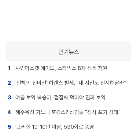
인기뉴스
1
샤인머스캣 에이드, 스타벅스 8차 상생 지원
2
'인체의 신비전' 하겐스 별세, "내 시신도 전시해달라"
3
여름 보약 복숭아, 껍질째 먹어야 진짜 보약
4
해수욕장 가느니 호캉스? 상인들 "장사 포기 상태"
5
'프리한 19' 10년 여정, 530회로 종영