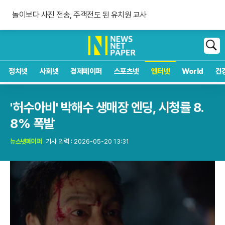
숀 멘데스 공개 열애, 브루나에 사랑 고백
놀이보다 사진 전송, 주객전도 된 유치원 교사
침묵하는 연준 수장, 9월 금리 인상 단행할까
숀 멘데스 공개 열애, 브루나에 사랑 고백
검
색
정치넷
사회넷
경제페이퍼
스포츠넷
엔터넷
World
건
'허수아비' 박해수 생매장 엔딩, 시청률 8.
8% 폭발
뉴스넷페이퍼
기사 입력 : 2026-05-20 13:31