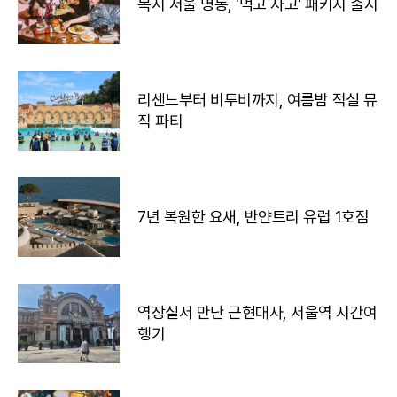
목시 서울 명동, '먹고 자고' 패키지 출시
리센느부터 비투비까지, 여름밤 적실 뮤
직 파티
7년 복원한 요새, 반얀트리 유럽 1호점
역장실서 만난 근현대사, 서울역 시간여
행기