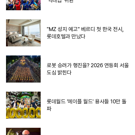
'역대급' 귀환
"MZ 성지 예고" 베르디 첫 한국 전시,
롯데호텔과 만났다
로봇 승려가 행진을? 2026 연등회 서울
도심 밝힌다
롯데월드 '메이플 월드' 용사들 10만 돌
파