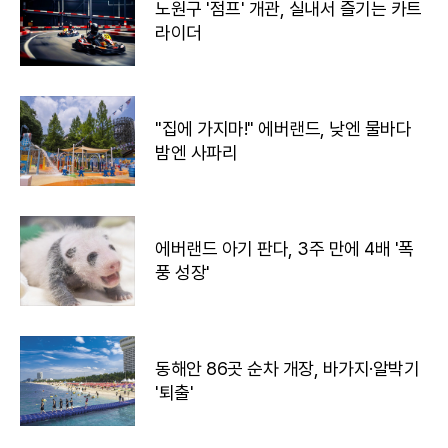
노원구 '점프' 개관, 실내서 즐기는 카트
라이더
"집에 가지마!" 에버랜드, 낮엔 물바다
밤엔 사파리
에버랜드 아기 판다, 3주 만에 4배 '폭
풍 성장'
동해안 86곳 순차 개장, 바가지·알박기
'퇴출'