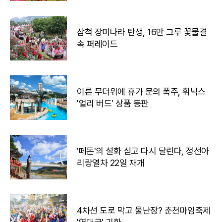
삼척 장미나라 탄생, 16만 그루 꽃물결
속 퍼레이드
이른 무더위에 휴가 문의 폭주, 휘닉스
'얼리 버드' 상품 등판
'떼돈'의 설화 싣고 다시 달린다, 정선아
리랑열차 22일 재개
4차선 도로 막고 물난장? 춘천마임축제