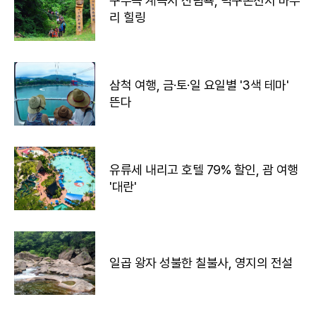
구수곡 계곡서 산림욕, 덕구온천서 마무
리 힐링
삼척 여행, 금·토·일 요일별 '3색 테마'
뜬다
유류세 내리고 호텔 79% 할인, 괌 여행
'대란'
일곱 왕자 성불한 칠불사, 영지의 전설