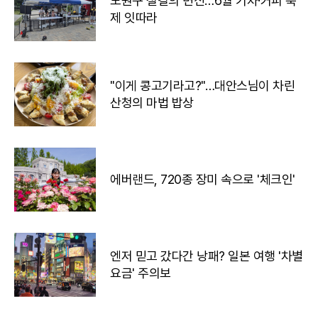
노원구 철길의 변신…6월 기차·커피 축
제 잇따라
"이게 콩고기라고?"…대안스님이 차린
산청의 마법 밥상
에버랜드, 720종 장미 속으로 '체크인'
엔저 믿고 갔다간 낭패? 일본 여행 '차별
요금' 주의보