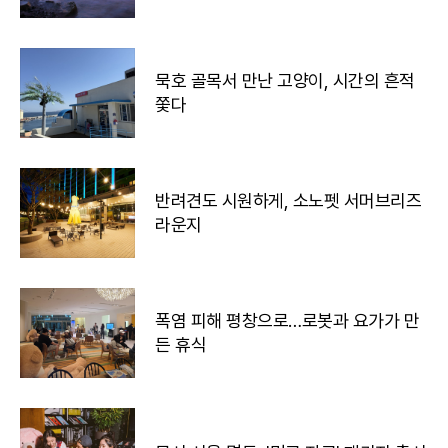
묵호 골목서 만난 고양이, 시간의 흔적
쫓다
반려견도 시원하게, 소노펫 서머브리즈
라운지
폭염 피해 평창으로…로봇과 요가가 만
든 휴식