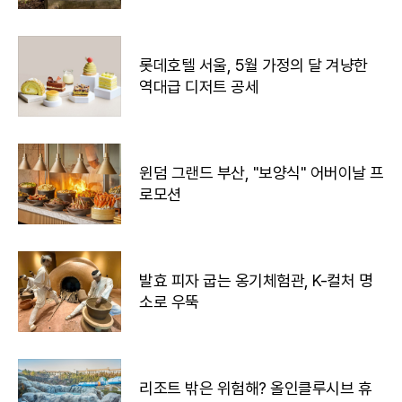
롯데호텔 서울, 5월 가정의 달 겨냥한
역대급 디저트 공세
윈덤 그랜드 부산, "보양식" 어버이날 프
로모션
발효 피자 굽는 옹기체험관, K-컬처 명
소로 우뚝
리조트 밖은 위험해? 올인클루시브 휴