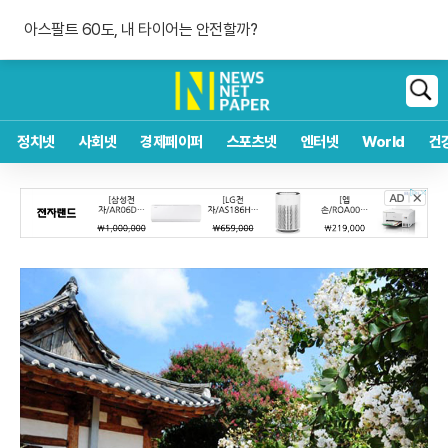
아스널의 야심 무산, 비니시우스 재계약
폭염·가뭄 이중고, 이 대통령 "취약계층 끝까지 보호"
아스팔트 60도, 내 타이어는 안전할까?
아스널의 야심 무산, 비니시우스 재계약
검
색
정치넷
사회넷
경제페이퍼
스포츠넷
엔터넷
World
건