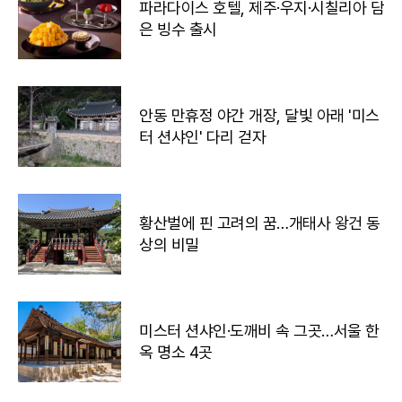
파라다이스 호텔, 제주·우지·시칠리아 담
은 빙수 출시
안동 만휴정 야간 개장, 달빛 아래 '미스
터 션샤인' 다리 걷자
황산벌에 핀 고려의 꿈…개태사 왕건 동
상의 비밀
미스터 션샤인·도깨비 속 그곳…서울 한
옥 명소 4곳