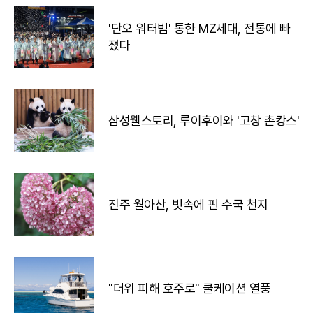
'단오 워터빔' 통한 MZ세대, 전통에 빠
졌다
삼성웰스토리, 루이후이와 '고창 촌캉스'
진주 월아산, 빗속에 핀 수국 천지
"더위 피해 호주로" 쿨케이션 열풍