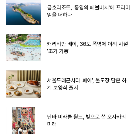
금호리조트, '동양의 페블비치'에 프리미
엄을 더하다
캐리비안 베이, 36도 폭염에 야외 시설
'조기 가동'
서울드래곤시티 '페이', 불도장 담은 하
계 보양식 출시
난바 미라클 월드, 빛으로 쓴 오사카의
미래