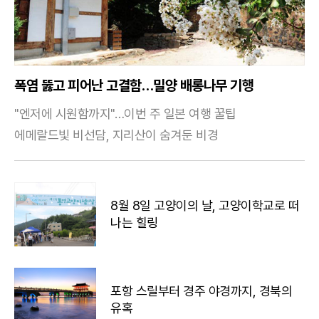
폭염 뚫고 피어난 고결함…밀양 배롱나무 기행
"엔저에 시원함까지"…이번 주 일본 여행 꿀팁
에메랄드빛 비선담, 지리산이 숨겨둔 비경
8월 8일 고양이의 날, 고양이학교로 떠
나는 힐링
포항 스릴부터 경주 야경까지, 경북의
유혹