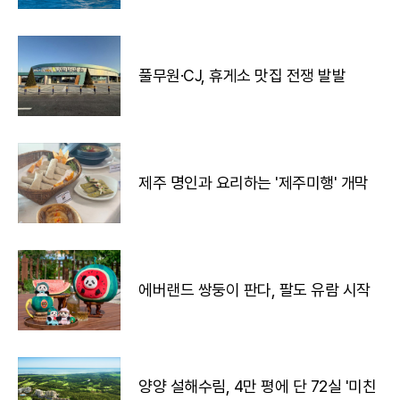
풀무원·CJ, 휴게소 맛집 전쟁 발발
제주 명인과 요리하는 '제주미행' 개막
에버랜드 쌍둥이 판다, 팔도 유람 시작
양양 설해수림, 4만 평에 단 72실 '미친