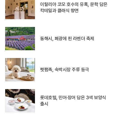
이탈리아 코모 호수의 유혹, 문학 담은
칵테일과 클래식 향연
동해시, 폐광에 핀 라벤더 축제
펫팸족, 숙박시장 주류 등극
롯데호텔, 민어·장어 담은 3색 보양식
출시