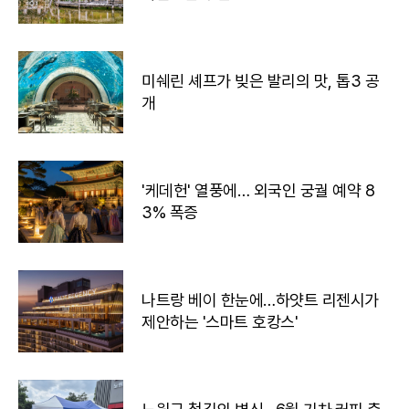
미쉐린 셰프가 빚은 발리의 맛, 톱3 공
개
'케데헌' 열풍에… 외국인 궁궐 예약 8
3% 폭증
나트랑 베이 한눈에…하얏트 리젠시가
제안하는 '스마트 호캉스'