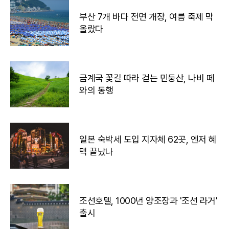
부산 7개 바다 전면 개장, 여름 축제 막
올랐다
금계국 꽃길 따라 걷는 민둥산, 나비 떼
와의 동행
일본 숙박세 도입 지자체 62곳, 엔저 혜
택 끝났나
조선호텔, 1000년 양조장과 '조선 라거'
출시