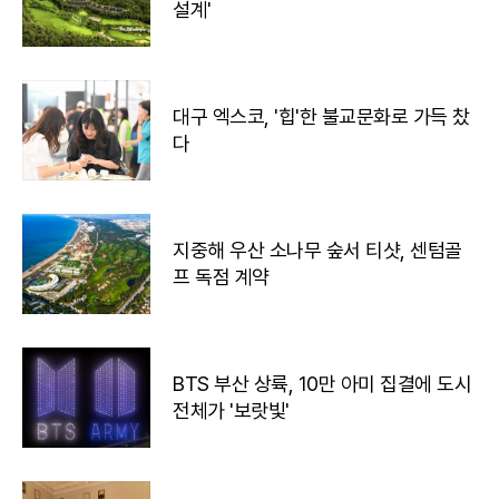
설계'
대구 엑스코, '힙'한 불교문화로 가득 찼
다
지중해 우산 소나무 숲서 티샷, 센텀골
프 독점 계약
BTS 부산 상륙, 10만 아미 집결에 도시
전체가 '보랏빛'