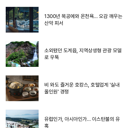
1300년 목공예와 온천욕… 오감 깨우는
산악 피서
소외됐던 도계읍, 지역상생형 관광 모델
로 우뚝
비 와도 즐거운 호캉스, 호텔업계 '실내
올인원' 경쟁
유럽인가, 아시아인가… 이스탄불의 유
혹