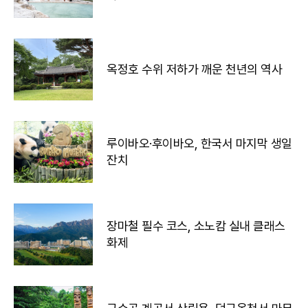
옥정호 수위 저하가 깨운 천년의 역사
루이바오·후이바오, 한국서 마지막 생일
잔치
장마철 필수 코스, 소노캄 실내 클래스
화제