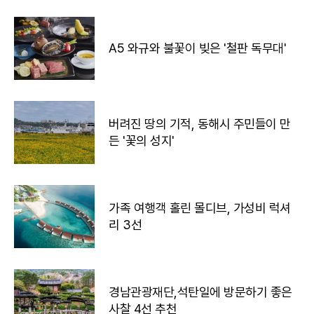
A5 와규와 불꽃이 빚은 '철판 독무대'
버려진 땅의 기적, 동해시 주민들이 만
든 '꽃의 성지'
가족 여행객 홀린 몰디브, 가성비 럭셔
리 3선
경남관광재단,석탄일에 방문하기 좋은
사찰 4선 추천