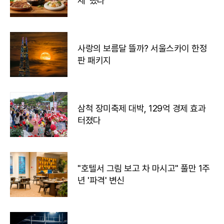
세' 떴다
사랑의 보름달 뜰까? 서울스카이 한정
판 패키지
삼척 장미축제 대박, 129억 경제 효과
터졌다
"호텔서 그림 보고 차 마시고" 풀만 1주
년 '파격' 변신