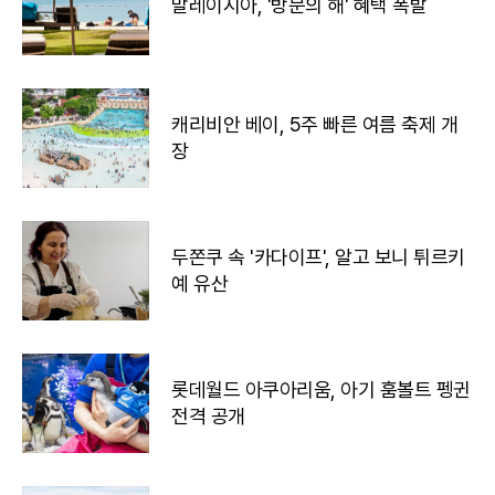
말레이시아, '방문의 해' 혜택 폭발
캐리비안 베이, 5주 빠른 여름 축제 개
장
두쫀쿠 속 '카다이프', 알고 보니 튀르키
예 유산
롯데월드 아쿠아리움, 아기 훔볼트 펭귄
전격 공개