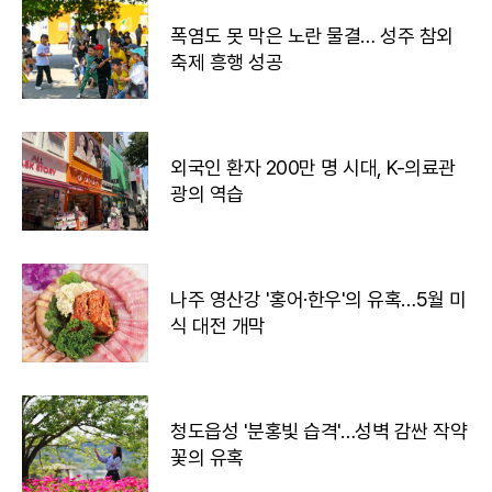
폭염도 못 막은 노란 물결… 성주 참외
축제 흥행 성공
외국인 환자 200만 명 시대, K-의료관
광의 역습
나주 영산강 '홍어·한우'의 유혹…5월 미
식 대전 개막
청도읍성 '분홍빛 습격'…성벽 감싼 작약
꽃의 유혹