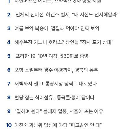
1
샤인머스캣 에이드, 스타벅스 8차 상생 지원
2
'인체의 신비전' 하겐스 별세, "내 시신도 전시해달라"
3
여름 보약 복숭아, 껍질째 먹어야 진짜 보약
4
해수욕장 가느니 호캉스? 상인들 "장사 포기 상태"
5
'프리한 19' 10년 여정, 530회로 종영
6
포항 스릴부터 경주 야경까지, 경북의 유혹
7
새벽까지 센 표 통영시장 당락 그대로였다
8
혈당 잡는 식이섬유…통곡물·콩이 답이다
9
"일하며 쉰다" 블레저 열풍, 서울이 뜨는 이유
10
이진숙 과방위 입성에 야당 "피고발인 안 돼"