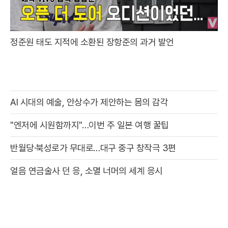
정준원 태도 지적에 소환된 장항준의 과거 발언
AI 시대의 예술, 안상수가 제안하는 몸의 감각
"엔저에 시원함까지"…이번 주 일본 여행 꿀팁
반월당·북성로가 무대로…대구 중구 창작극 3편
얼음 연금술사 던 응, 소멸 너머의 세계 응시