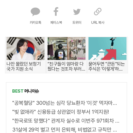
카카오톡
페이스북
트위터
URL 복사
나만 몰랐던 보청기
“친구들이 엄마랑 다
묻어두면 "큰돈"되는
국가 지원 소식
퉜다는 것조차 부러
주식은 '이렇게'하면
워요”
된다.
BEST
머니이슈
"공복혈당" 300넘는 심각 당뇨환자 '이것' 먹자마자..바로
"빚 없애라" 신용등급 상관없이 정부서 1억지원!
"한국로또 망했다" 관계자 실수로 이번주 971회차 번호 6자리 공개!? 꼭 확인해라!
31살에 29억 벌고 먼저 은퇴해, 비법없고 규칙만 지켰다!