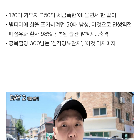
주씨가
120억 기부자 "150억 세금폭탄"에 울면서 한 말이..!
빚더미에 삶을 포가히려던 50대 남성, 이것으로 인생역전
폐섬유화 환자 98% 공통된 습관 밝혀져…충격
공복혈당 300넘는 '심각당뇨환자', '이것'먹자마자