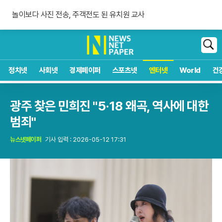
숀 멘데스 공개 열애, 브루나에 사랑 고백
놀이보다 사진 전송, 주객전도 된 유치원 교사
침묵하는 연준 수장, 9월 금리 인상 단행할까
숀 멘데스 공개 열애, 브루나에 사랑 고백
검
색
정치넷
사회넷
경제페이퍼
스포츠넷
엔터넷
World
건
광주 찾은 민희진 "5·18 왜곡, 역사에 대한
범죄"
뉴스넷페이퍼
기사 입력 : 2026-05-12 17:31