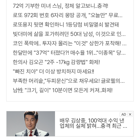
72억 기부한 미녀 스님, 정체 알고보니..충격!
로또 972회 번호 6자리 몽땅 공개, "오늘만" 무료니까 꼭 오늘 확인하세요.
로또용지 뒷면 확인하니 1등당첨 비밀열쇠 발견돼
빚더미에 삶을 포가히려던 50대 남성, 이것으로 인생역전
코인 폭락에.. 투자자 몰리는 "이것" 상한가 포착해! 미리 투자..
한달만에 "37억" 터졌다?! 매수율 1위..."이종목" 당장사라!
한의사 김오곤 "2주 -17kg 감량법" 화제!
"빠진 치아" 더 이상 방치하지 마세요!!
부족한 머리숱,"두피문신"으로 채우세요! 글로웰의원 의)96837
남性 "크기, 길이" 10분이면 모든게 커져..화제!
배우 김상중, 100억대 수익 낸
업체의 실체 밝혀…충격 최근 냉
철하고 지적인 이미지로 온 국민
의 사랑을 받는 국민 배우 김상