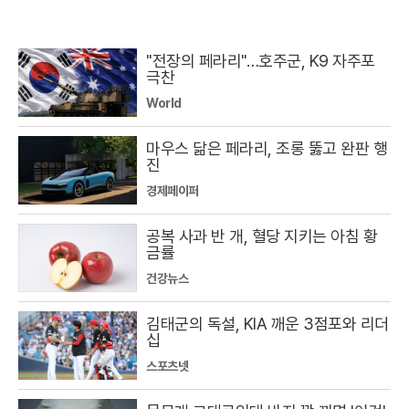
"전장의 페라리"…호주군, K9 자주포
극찬
World
마우스 닮은 페라리, 조롱 뚫고 완판 행
진
경제페이퍼
공복 사과 반 개, 혈당 지키는 아침 황
금률
건강뉴스
김태군의 독설, KIA 깨운 3점포와 리더
십
스포츠넷