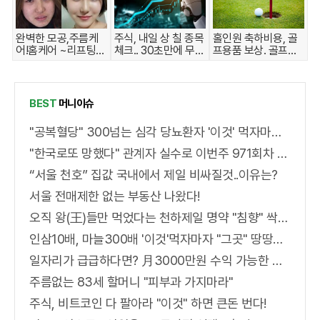
완벽한 모공,주름케
주식, 내일 상 칠 종목
홀인원 축하비용, 골
어!홈케어 ~리프팅모
체크.. 30초만에 무료
프용품 보상. 골프보
공팩
로
험 출시
BEST
머니이슈
"공복혈당" 300넘는 심각 당뇨환자 '이것' 먹자마자..바로
"한국로또 망했다" 관계자 실수로 이번주 971회차 번호 6자리 공개!? 꼭 확인해라!
“서울 천호” 집값 국내에서 제일 비싸질것..이유는?
서울 전매제한 없는 부동산 나왔다!
오직 왕(王)들만 먹었다는 천하제일 명약 "침향" 싹쓰리 완판!! 왜 난리났나 봤더니..경악!
인삼10배, 마늘300배 '이것'먹자마자 "그곳" 땅땅해져..헉!
일자리가 급급하다면? 月3000만원 수익 가능한 이 "자격증" 주목받고 있어..
주름없는 83세 할머니 "피부과 가지마라"
주식, 비트코인 다 팔아라 "이것" 하면 큰돈 번다!