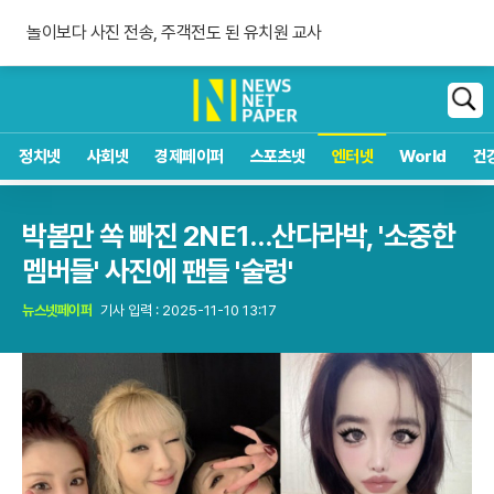
숀 멘데스 공개 열애, 브루나에 사랑 고백
놀이보다 사진 전송, 주객전도 된 유치원 교사
침묵하는 연준 수장, 9월 금리 인상 단행할까
숀 멘데스 공개 열애, 브루나에 사랑 고백
검
색
정치넷
사회넷
경제페이퍼
스포츠넷
엔터넷
World
건
박봄만 쏙 빠진 2NE1…산다라박, '소중한
멤버들' 사진에 팬들 '술렁'
뉴스넷페이퍼
기사 입력 : 2025-11-10 13:17