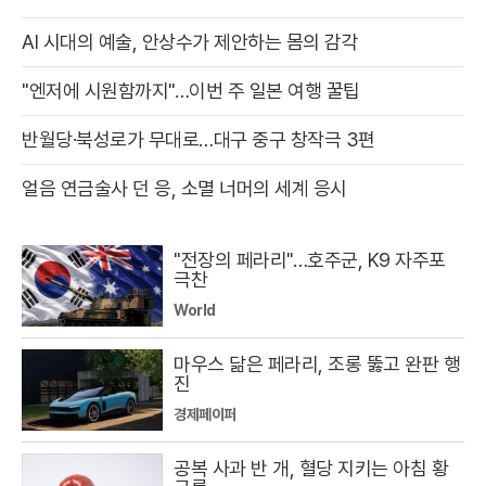
AI 시대의 예술, 안상수가 제안하는 몸의 감각
"엔저에 시원함까지"…이번 주 일본 여행 꿀팁
반월당·북성로가 무대로…대구 중구 창작극 3편
얼음 연금술사 던 응, 소멸 너머의 세계 응시
"전장의 페라리"…호주군, K9 자주포
극찬
World
마우스 닮은 페라리, 조롱 뚫고 완판 행
진
경제페이퍼
공복 사과 반 개, 혈당 지키는 아침 황