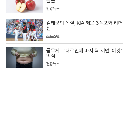
금률
건강뉴스
김태군의 독설, KIA 깨운 3점포와 리더
십
스포츠넷
몸무게 그대로인데 바지 꽉 끼면 '이것'
의심
건강뉴스