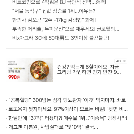
비트코인으로 4억잃은 BJ 극단적 선택…충격!
"서울 동작구" 집값 상승률 1위…이유는?
한의사 김오곤 "2주 -17kg 감량법" 화제!
부족한 머리숱,"두피문신"으로 채우세요! 글로웰의원 의)96837
비x아그라 30배! 60대男도 3번이상 불끈불끈!
건강? 먹는게 8할이에요. 지금
그리팅 가입하면 인기 반찬 990
원
"공복혈당" 300넘는 심각 당뇨환자 '이것' 먹자마자..바로
로또용지 찢지마세요. 97%이상이 모르는 비밀! "뒷면 비추면 번호 보인다!?"
한달만에 "37억" 터졌다?! 매수율 1위..."이종목" 당장사라!
개그맨 이봉원, 사업실패로 "빛10억" 결국…