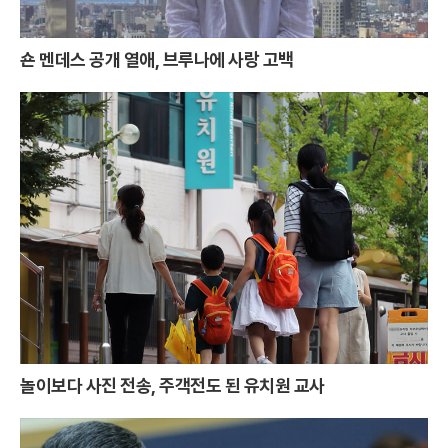
숀 멘데스 공개 열애, 브루나에 사랑 고백
놀이보다 사진 전송, 주객전도 된 유치원 교사