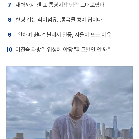
7
새벽까지 센 표 통영시장 당락 그대로였다
8
혈당 잡는 식이섬유…통곡물·콩이 답이다
9
"일하며 쉰다" 블레저 열풍, 서울이 뜨는 이유
10
이진숙 과방위 입성에 야당 "피고발인 안 돼"