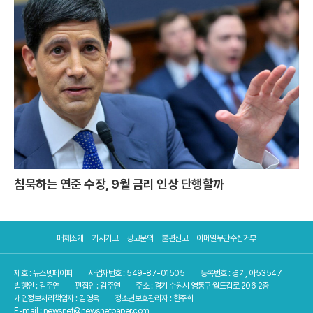
침묵하는 연준 수장, 9월 금리 인상 단행할까
매체소개
기사기고
광고문의
불편신고
이메일무단수집거부
제호 : 뉴스넷페이퍼
사업자번호 : 549-87-01505
등록번호 : 경기, 아53547
발행인 : 김주연
편집인 : 김주연
주소 : 경기 수원시 영통구 월드컵로 206 2층
개인정보처리책임자 : 김영욱
청소년보호관리자 : 한주희
E-mail : newsnet@newsnetpaper.com