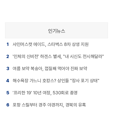
인기뉴스
1
샤인머스캣 에이드, 스타벅스 8차 상생 지원
2
'인체의 신비전' 하겐스 별세, "내 시신도 전시해달라"
3
여름 보약 복숭아, 껍질째 먹어야 진짜 보약
4
해수욕장 가느니 호캉스? 상인들 "장사 포기 상태"
5
'프리한 19' 10년 여정, 530회로 종영
6
포항 스릴부터 경주 야경까지, 경북의 유혹