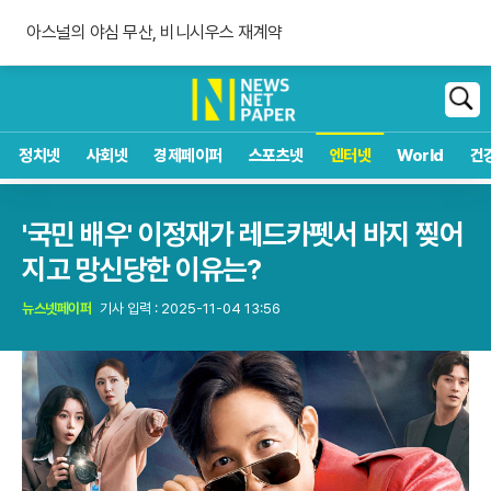
아스널의 야심 무산, 비니시우스 재계약
폭염·가뭄 이중고, 이 대통령 "취약계층 끝까지 보호"
아스팔트 60도, 내 타이어는 안전할까?
아스널의 야심 무산, 비니시우스 재계약
검
색
정치넷
사회넷
경제페이퍼
스포츠넷
엔터넷
World
건
'국민 배우' 이정재가 레드카펫서 바지 찢어
지고 망신당한 이유는?
뉴스넷페이퍼
기사 입력 : 2025-11-04 13:56