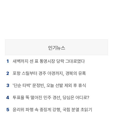
인기뉴스
1
새벽까지 센 표 통영시장 당락 그대로였다
2
포항 스릴부터 경주 야경까지, 경북의 유혹
3
'단순 타박' 문정빈, 오늘 선발 제외 후 휴식
4
투표율 뚝 떨어진 민주 경선, 당심은 어디로?
5
윤리위 파행 속 중징계 강행, 국힘 분열 초읽기