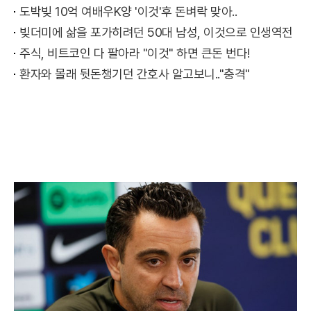
도박빚 10억 여배우K양 '이것'후 돈벼락 맞아..
빚더미에 삶을 포가히려던 50대 남성, 이것으로 인생역전
주식, 비트코인 다 팔아라 "이것" 하면 큰돈 번다!
환자와 몰래 뒷돈챙기던 간호사 알고보니.."충격"