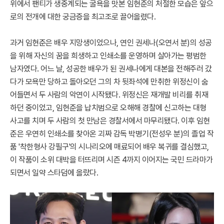
위에서 팬티가 생중계되는 굴욕을 맛본 임현준의 처절한 모습은 앞으
로의 전개에 대한 궁금증을 최고조로 끌어올렸다.
과거 임현준은 배우 지망생이었으나, 연인 권세나(오연서 분)의 성공
을 위해 자신의 꿈을 희생하고 인쇄소를 운영하며 살아가는 평범한
남자였다. 어느 날, 성공한 배우가 된 권세나에게 대본을 전해주러 갔
다가 모욕만 당하고 돌아오던 그의 차 뒷좌석에 만취한 위정신이 숨
어들면서 두 사람의 악연이 시작됐다. 위정신은 재개발 비리를 취재
하던 중이었고, 임현준을 납치범으로 오해해 경찰에 신고하는 대형
사고를 치며 두 사람의 첫 만남은 경찰서에서 마무리됐다. 이후 임현
준은 우연히 인쇄소를 찾아온 괴짜 감독 박병기(전성우 분)의 졸업 작
품 '착한형사 강필구'의 시나리오에 매료되어 배우 복귀를 결심했고,
이 작품이 소위 대박을 터뜨리며 시즌 4까지 이어지는 국민 드라마가
되면서 일약 스타덤에 올랐다.