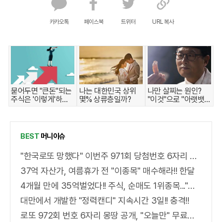
카카오톡
페이스북
트위터
URL 복사
묻어두면 "큰돈"되는
나는 대한민국 상위
나만 살찌는 원인?
주식은 '이렇게'하면
몇% 상류층일까?
"이것"으로 "아랫뱃
된다.
살,옆구리" 다 빠진다!
BEST
머니이슈
"한국로또 망했다" 이번주 971회 당첨번호 6자리 모두 유출...관계자 실수로 "비상"!
37억 자산가, 여름휴가 전 "이종목" 매수해라!! 한달
4개월 만에 35억벌었다!! 주식, 순매도 1위종목..."충격"
대만에서 개발한 "정력캔디" 지속시간 3일!! 충격!!
로또 972회 번호 6자리 몽땅 공개, "오늘만" 무료니까 꼭 오늘 확인하세요.