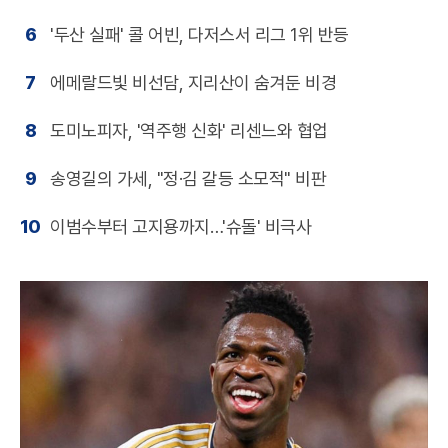
6
'두산 실패' 콜 어빈, 다저스서 리그 1위 반등
7
에메랄드빛 비선담, 지리산이 숨겨둔 비경
8
도미노피자, '역주행 신화' 리센느와 협업
9
송영길의 가세, "정·김 갈등 소모적" 비판
10
이범수부터 고지용까지…'슈돌' 비극사