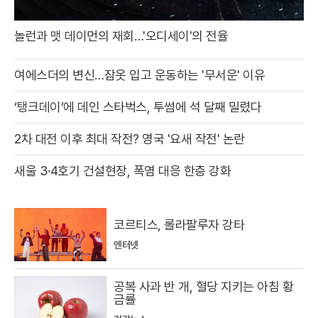
놀런과 맷 데이먼의 재회…'오디세이'의 전율
여에스더의 변신…잠옷 입고 운동하는 '무서운' 이유
‘탱크데이’에 데인 스타벅스, 투썸에 석 달째 밀렸다
2차 대전 이후 최대 작전? 영국 '요새 작전' 논란
새울 3·4호기 건설현장, 폭염 대응 한층 강화
코르티스, 롤라팔루자 강타
엔터넷
공복 사과 반 개, 혈당 지키는 아침 황
금률