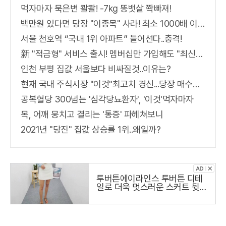
먹자마자 묵은변 콸콸! -7kg 똥뱃살 쫙빠져!
백만원 있다면 당장 "이종목" 사라! 최소 1000배 이상 증가...충격!!
서울 천호역 “국내 1위 아파트” 들어선다..충격!
新 "적금형" 서비스 출시! 멤버십만 가입해도 "최신가전" 선착순 100% 무료 경품지원!!
인천 부평 집값 서울보다 비싸질것..이유는?
현재 국내 주식시장 "이것"최고치 경신...당장 매수해라!!
공복혈당 300넘는 '심각당뇨환자', '이것'먹자마자
목, 어깨 뭉치고 결리는 '통증' 파헤쳐보니
2021년 "당진" 집값 상승률 1위..왜일까?
투버튼에이라인스 투버튼 디테
일로 더욱 멋스러운 스커트 뒷지
퍼로