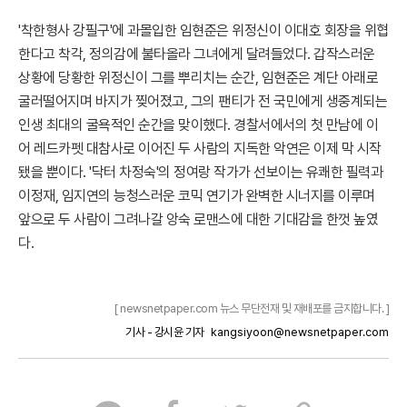
'착한형사 강필구'에 과몰입한 임현준은 위정신이 이대호 회장을 위협
한다고 착각, 정의감에 불타올라 그녀에게 달려들었다. 갑작스러운
상황에 당황한 위정신이 그를 뿌리치는 순간, 임현준은 계단 아래로
굴러떨어지며 바지가 찢어졌고, 그의 팬티가 전 국민에게 생중계되는
인생 최대의 굴욕적인 순간을 맞이했다. 경찰서에서의 첫 만남에 이
어 레드카펫 대참사로 이어진 두 사람의 지독한 악연은 이제 막 시작
됐을 뿐이다. '닥터 차정숙'의 정여랑 작가가 선보이는 유쾌한 필력과
이정재, 임지연의 능청스러운 코믹 연기가 완벽한 시너지를 이루며
앞으로 두 사람이 그려나갈 앙숙 로맨스에 대한 기대감을 한껏 높였
다.
[ newsnetpaper.com 뉴스 무단전재 및 재배포를 금지합니다. ]
기사 - 강시윤 기자
kangsiyoon@newsnetpaper.com