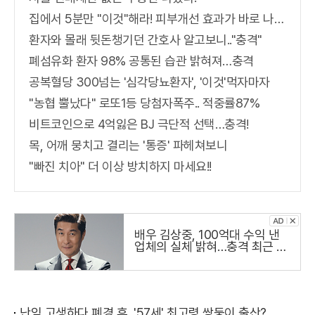
집에서 5분만 "이것"해라! 피부개선 효과가 바로 나타난다!!
환자와 몰래 뒷돈챙기던 간호사 알고보니.."충격"
폐섬유화 환자 98% 공통된 습관 밝혀져…충격
공복혈당 300넘는 '심각당뇨환자', '이것'먹자마자
"농협 뿔났다" 로또1등 당첨자폭주.. 적중률87%
비트코인으로 4억잃은 BJ 극단적 선택…충격!
목, 어깨 뭉치고 결리는 '통증' 파헤쳐보니
"빠진 치아" 더 이상 방치하지 마세요!!
배우 김상중, 100억대 수익 낸
업체의 실체 밝혀…충격 최근 냉
철하고 지적인 이미지로 온 국민
의 사랑을 받는 국민 배우 김상
주씨가
난임 고생하다 폐경 후, '57세' 최고령 쌍둥이 출산?