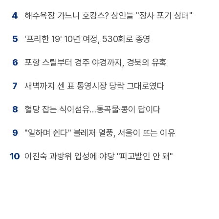
4
해수욕장 가느니 호캉스? 상인들 "장사 포기 상태"
5
'프리한 19' 10년 여정, 530회로 종영
6
포항 스릴부터 경주 야경까지, 경북의 유혹
7
새벽까지 센 표 통영시장 당락 그대로였다
8
혈당 잡는 식이섬유…통곡물·콩이 답이다
9
"일하며 쉰다" 블레저 열풍, 서울이 뜨는 이유
10
이진숙 과방위 입성에 야당 "피고발인 안 돼"