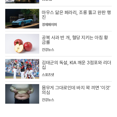
마우스 닮은 페라리, 조롱 뚫고 완판 행
진
경제페이퍼
공복 사과 반 개, 혈당 지키는 아침 황
금률
건강뉴스
김태군의 독설, KIA 깨운 3점포와 리더
십
스포츠넷
몸무게 그대로인데 바지 꽉 끼면 '이것'
의심
건강뉴스