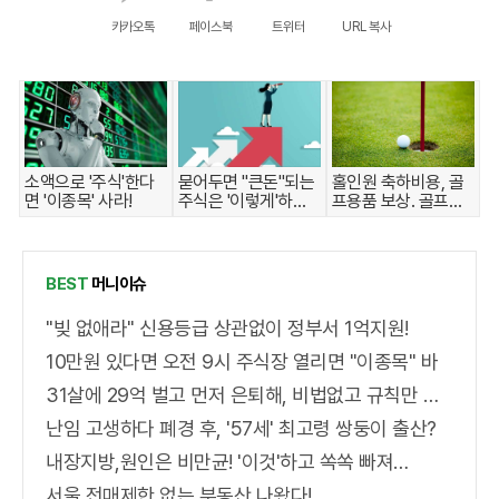
카카오톡
페이스북
트위터
URL 복사
소액으로 '주식'한다
묻어두면 "큰돈"되는
홀인원 축하비용, 골
면 '이종목' 사라!
주식은 '이렇게'하면
프용품 보상. 골프보
된다.
험 출시
BEST
머니이슈
"빚 없애라" 신용등급 상관없이 정부서 1억지원!
10만원 있다면 오전 9시 주식장 열리면 "이종목" 바
31살에 29억 벌고 먼저 은퇴해, 비법없고 규칙만 지켰다!
난임 고생하다 폐경 후, '57세' 최고령 쌍둥이 출산?
내장지방,원인은 비만균! '이것'하고 쏙쏙 빠져…
서울 전매제한 없는 부동산 나왔다!