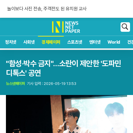
숀 멘데스 공개 열애, 브루나에 사랑 고백
놀이보다 사진 전송, 주객전도 된 유치원 교사
침묵하는 연준 수장, 9월 금리 인상 단행할까
숀 멘데스 공개 열애, 브루나에 사랑 고백
검
색
정치넷
사회넷
경제페이퍼
스포츠넷
엔터넷
World
건
"함성·박수 금지"…소란이 제안한 '도파민
디톡스' 공연
뉴스넷페이퍼
기사 입력 : 2026-05-19 13:53