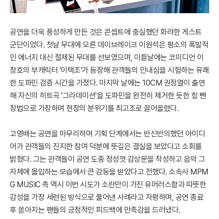
공연을 더욱 풍성하게 만든 것은 콘셉트에 충실했던 화려한 게스트
군단이었다. 첫날 무대에 오른 데이브레이크 이원석은 평소의 폭발적
인 에너지 대신 절제된 무대를 선보였으며, 이튿날에는 코미디언 이
창호의 부캐릭터 '이택조'가 등장해 관객들의 인내심을 시험하는 유쾌
한 도파민 검증 시간을 가졌다. 마지막 날에는 10CM 권정열이 출연
해 자신의 히트곡 '그라데이션'을 도파민을 완전히 제거한 듯한 힘 뺀
창법으로 가창하며 현장의 분위기를 최고조로 끌어올렸다.
고영배는 공연을 마무리하며 기획 단계에서는 반신반의했던 아이디
어가 관객들의 진지한 참여 덕분에 뜻깊은 결실을 보았다고 소회를
밝혔다. 그는 관객들이 공연 도중 정성껏 감상문을 작성하고 음악 그
자체에 몰입하는 모습에서 큰 감동을 받았다고 전했다. 소속사 MPM
G MUSIC 측 역시 이번 시도가 소란만이 가진 유머러스함과 따뜻한
감성을 가장 세련된 방식으로 풀어낸 사례라고 자평하며, 공연 종료
후 쏟아지는 팬들의 긍정적인 피드백에 만족감을 드러냈다.