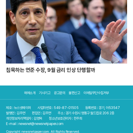
침묵하는 연준 수장, 9월 금리 인상 단행할까
매체소개
기사기고
광고문의
불편신고
이메일무단수집거부
제호 : 뉴스넷페이퍼
사업자번호 : 549-87-01505
등록번호 : 경기, 아53547
발행인 : 김주연
편집인 : 김주연
주소 : 경기 수원시 영통구 월드컵로 206 2층
개인정보처리책임자 : 김영욱
청소년보호관리자 : 한주희
E-mail : newsnet@newsnetpaper.com
Copyright newsnetpaper.com. All Rights Reserved.