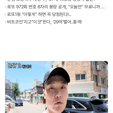
로또 972회 번호 6자리 몽땅 공개, "오늘만" 무료니까 꼭 오늘 확인하세요.
로또1등 "이렇게" 하면 꼭 당첨된다!...
비트코인'지고"이것"뜬다, '29억'벌어..충격!