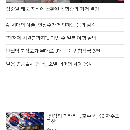
정준원 태도 지적에 소환된 장항준의 과거 발언
AI 시대의 예술, 안상수가 제안하는 몸의 감각
"엔저에 시원함까지"…이번 주 일본 여행 꿀팁
반월당·북성로가 무대로…대구 중구 창작극 3편
얼음 연금술사 던 응, 소멸 너머의 세계 응시
"전장의 페라리"…호주군, K9 자주포
극찬
World