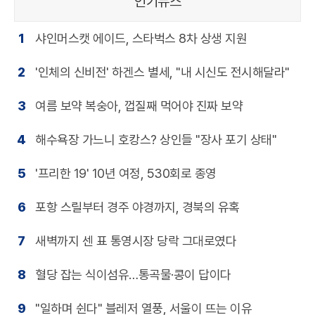
인기뉴스
1
샤인머스캣 에이드, 스타벅스 8차 상생 지원
2
'인체의 신비전' 하겐스 별세, "내 시신도 전시해달라"
3
여름 보약 복숭아, 껍질째 먹어야 진짜 보약
4
해수욕장 가느니 호캉스? 상인들 "장사 포기 상태"
5
'프리한 19' 10년 여정, 530회로 종영
6
포항 스릴부터 경주 야경까지, 경북의 유혹
7
새벽까지 센 표 통영시장 당락 그대로였다
8
혈당 잡는 식이섬유…통곡물·콩이 답이다
9
"일하며 쉰다" 블레저 열풍, 서울이 뜨는 이유