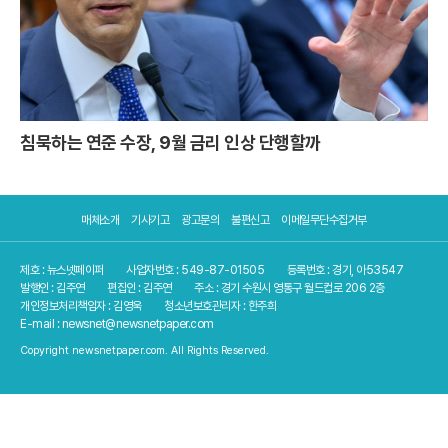
침묵하는 연준 수장, 9월 금리 인상 단행할까
매체소개
기사기고
광고문의
불편신고
이메일무단수집거부
제호 : 뉴스넷페이퍼
사업자번호 : 549-87-01505
등록번호 : 경기, 아53547
발행인 : 김주연
편집인 : 김주연
주소 : 경기 수원시 영통구 월드컵로 206 2층
개인정보처리책임자 : 김영욱
청소년보호관리자 : 한주희
E-mail : newsnet@newsnetpaper.com
Copyright newsnetpaper.com. All Rights Reserved.