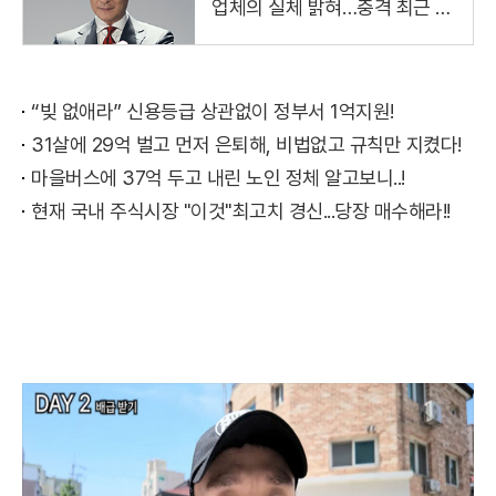
업체의 실체 밝혀…충격 최근 냉
철하고 지적인 이미지로 온 국민
의 사랑을 받는 국민 배우 김상
주씨가
“빚 없애라” 신용등급 상관없이 정부서 1억지원!
31살에 29억 벌고 먼저 은퇴해, 비법없고 규칙만 지켰다!
마을버스에 37억 두고 내린 노인 정체 알고보니..!
현재 국내 주식시장 "이것"최고치 경신...당장 매수해라!!