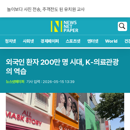
숀 멘데스 공개 열애, 브루나에 사랑 고백
놀이보다 사진 전송, 주객전도 된 유치원 교사
침묵하는 연준 수장, 9월 금리 인상 단행할까
숀 멘데스 공개 열애, 브루나에 사랑 고백
검
색
정치넷
사회넷
경제페이퍼
스포츠넷
엔터넷
World
건
외국인 환자 200만 명 시대, K-의료관광
의 역습
뉴스넷페이퍼
기사 입력 : 2026-05-15 13:39