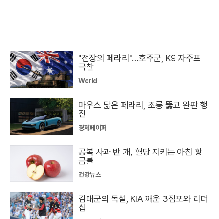
"전장의 페라리"…호주군, K9 자주포
극찬
World
마우스 닮은 페라리, 조롱 뚫고 완판 행
진
경제페이퍼
공복 사과 반 개, 혈당 지키는 아침 황
금률
건강뉴스
김태군의 독설, KIA 깨운 3점포와 리더
십