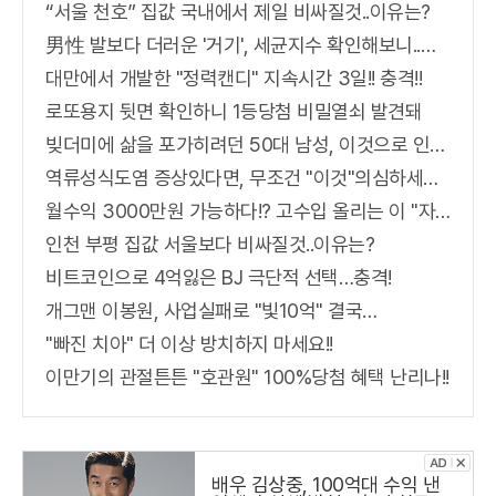
“서울 천호” 집값 국내에서 제일 비싸질것..이유는?
男性 발보다 더러운 '거기', 세균지수 확인해보니..충격!
대만에서 개발한 "정력캔디" 지속시간 3일!! 충격!!
로또용지 뒷면 확인하니 1등당첨 비밀열쇠 발견돼
빚더미에 삶을 포가히려던 50대 남성, 이것으로 인생역전
역류성식도염 증상있다면, 무조건 "이것"의심하세요. 간단치료법 나왔다!
월수익 3000만원 가능하다!? 고수입 올리는 이 "자격증"에 몰리는 이유 알고보니…
인천 부평 집값 서울보다 비싸질것..이유는?
비트코인으로 4억잃은 BJ 극단적 선택…충격!
개그맨 이봉원, 사업실패로 "빛10억" 결국…
"빠진 치아" 더 이상 방치하지 마세요!!
이만기의 관절튼튼 "호관원" 100%당첨 혜택 난리나!!
배우 김상중, 100억대 수익 낸