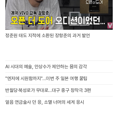
정준원 태도 지적에 소환된 장항준의 과거 발언
AI 시대의 예술, 안상수가 제안하는 몸의 감각
"엔저에 시원함까지"…이번 주 일본 여행 꿀팁
반월당·북성로가 무대로…대구 중구 창작극 3편
얼음 연금술사 던 응, 소멸 너머의 세계 응시