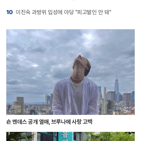
10
이진숙 과방위 입성에 야당 "피고발인 안 돼"
숀 멘데스 공개 열애, 브루나에 사랑 고백