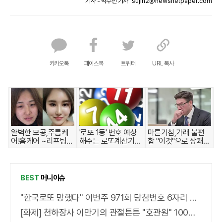
기사 - 박수진 기자
sujin2@newsnetpaper.com
카카오톡
페이스북
트위터
URL 복사
완벽한 모공,주름케
'로또 1등' 번호 예상
마른기침,가래 불편
어!홈케어 ~리프팅모
해주는 로또계산기
함 "이것"으로 상쾌해
공팩
화제!
져!
BEST
머니이슈
"한국로또 망했다" 이번주 971회 당첨번호 6자리 모두 유출...관계자 실수로 "비상"!
[화제] 천하장사 이만기의 관절튼튼 "호관원" 100%당첨 혜택 난리나!!