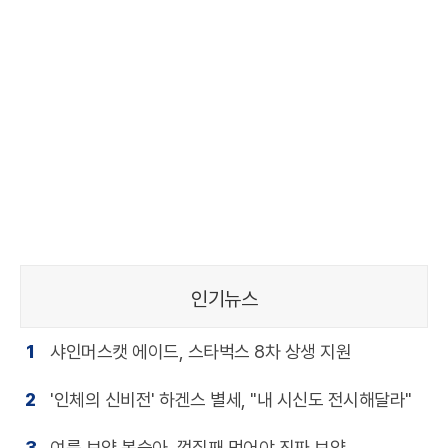
인기뉴스
1
샤인머스캣 에이드, 스타벅스 8차 상생 지원
2
'인체의 신비전' 하겐스 별세, "내 시신도 전시해달라"
3
여름 보약 복숭아, 껍질째 먹어야 진짜 보약