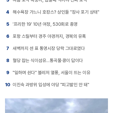
4
해수욕장 가느니 호캉스? 상인들 "장사 포기 상태"
5
'프리한 19' 10년 여정, 530회로 종영
6
포항 스릴부터 경주 야경까지, 경북의 유혹
7
새벽까지 센 표 통영시장 당락 그대로였다
8
혈당 잡는 식이섬유…통곡물·콩이 답이다
9
"일하며 쉰다" 블레저 열풍, 서울이 뜨는 이유
10
이진숙 과방위 입성에 야당 "피고발인 안 돼"