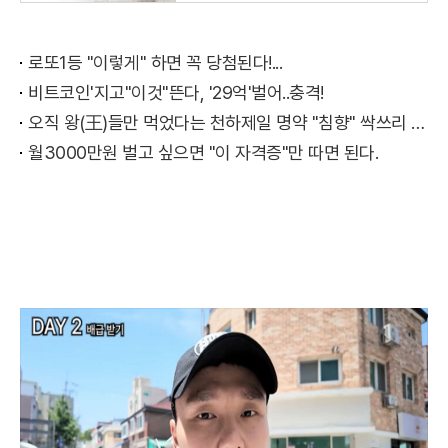
로또1등 "이렇게" 하면 꼭 당첨된다!...
비트코인'지고"이것"뜬다, '29억'벌어..충격!
오직 왕(王)들만 먹었다는 천하제일 명약 "침향" 싹쓰리 완판!! 왜 난리났나 봤더니..경악!
월3000만원 벌고 싶으면 "이 자격증"만 따면 된다.