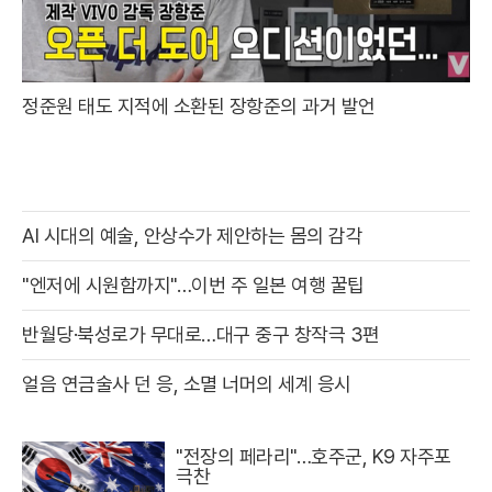
정준원 태도 지적에 소환된 장항준의 과거 발언
AI 시대의 예술, 안상수가 제안하는 몸의 감각
"엔저에 시원함까지"…이번 주 일본 여행 꿀팁
반월당·북성로가 무대로…대구 중구 창작극 3편
얼음 연금술사 던 응, 소멸 너머의 세계 응시
"전장의 페라리"…호주군, K9 자주포
극찬