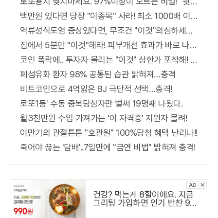
로또용지 찢지마세요. 97%이상이 모르는 비밀! "뒷면 비추면 번호 보인다!?"
백만원 있다면 당장 "이종목" 사라! 최소 1000배 이상 증가...충격!!
역류성식도염 증상있다면, 무조건 "이것"의심하세요. 간단치료법 나왔다!
집에서 5분만 "이것"해라! 피부개선 효과가 바로 나타난다!!
코인 폭락에.. 투자자 몰리는 "이것" 상한가 포착해! 미리 투자..
폐섬유화 환자 98% 공통된 습관 밝혀져…충격
비트코인으로 4억잃은 BJ 극단적 선택…충격!
로또1등' 수동 중복당첨자만 벌써 19명째 나왔다.
월3천만원 수입 가져가는 '이 자격증' 지원자 몰려!
이만기의 관절튼튼 "호관원" 100%당첨 혜택 난리나!!
죽어야 끊는 '담배'..7일만에 "금연 비법" 밝혀져 충격!
건강? 먹는게 8할이에요. 지금
그리팅 가입하면 인기 반찬 990
원