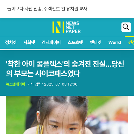
숀 멘데스 공개 열애, 브루나에 사랑 고백
놀이보다 사진 전송, 주객전도 된 유치원 교사
침묵하는 연준 수장, 9월 금리 인상 단행할까
숀 멘데스 공개 열애, 브루나에 사랑 고백
검
색
정치넷
사회넷
경제페이퍼
스포츠넷
엔터넷
World
건
'착한 아이 콤플렉스'의 숨겨진 진실...당신
의 부모는 사이코패스였다
뉴스넷페이퍼
기사 입력 : 2025-07-08 12:00