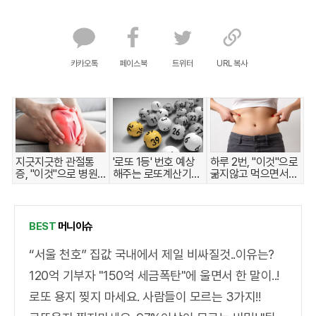
카카오톡
페이스북
트위터
URL 복사
지긋지긋한 관절통
'로또 1등' 번호 예상
하루 2번, "이것"으로
증, "이것"으로 병원
해주는 로또계산기
굶지않고 먹으면서
안가도 돼..
화제!
빼자!
BEST
머니이슈
“서울 천호” 집값 국내에서 제일 비싸질것..이유는?
120억 기부자 "150억 세금폭탄"에 울면서 한 말이..!
로또 용지 찢지 마세요. 사람들이 모르는 3가지!!