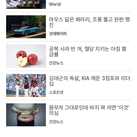
World
마우스 닮은 페라리, 조롱 뚫고 완판 행
진
경제페이퍼
공복 사과 반 개, 혈당 지키는 아침 황
금률
건강뉴스
김태군의 독설, KIA 깨운 3점포와 리더
십
스포츠넷
몸무게 그대로인데 바지 꽉 끼면 '이것'
의심
건강뉴스