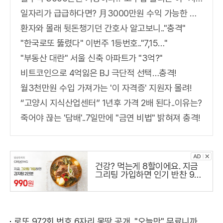
일자리가 급급하다면? 月3000만원 수익 가능한 이 "자격증" 주목받고 있어..
환자와 몰래 뒷돈챙기던 간호사 알고보니.."충격"
"한국로또 뚫렸다" 이번주 1등번호.."7,15…"
"부동산 대란" 서울 신축 아파트가 "3억?"
비트코인으로 4억잃은 BJ 극단적 선택…충격!
월3천만원 수입 가져가는 '이 자격증' 지원자 몰려!
“고양시 지식산업센터” 1년후 가격 2배 된다..이유는?
죽어야 끊는 '담배'..7일만에 "금연 비법" 밝혀져 충격!
건강? 먹는게 8할이에요. 지금
그리팅 가입하면 인기 반찬 990
원
로또 972회 번호 6자리 몽땅 공개, "오늘만" 무료니까 꼭 오늘 확인하세요.