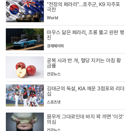
"전장의 페라리"…호주군, K9 자주포
극찬
World
마우스 닮은 페라리, 조롱 뚫고 완판 행
진
경제페이퍼
공복 사과 반 개, 혈당 지키는 아침 황
금률
건강뉴스
김태군의 독설, KIA 깨운 3점포와 리더
십
스포츠넷
몸무게 그대로인데 바지 꽉 끼면 '이것'
의심
건강뉴스