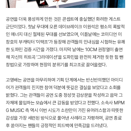
공연을 더욱 풍성하게 만든 것은 콘셉트에 충실했던 화려한 게스트
군단이었다. 첫날 무대에 오른 데이브레이크 이원석은 평소의 폭발적
인 에너지 대신 절제된 무대를 선보였으며, 이튿날에는 코미디언 이
창호의 부캐릭터 '이택조'가 등장해 관객들의 인내심을 시험하는 유쾌
한 도파민 검증 시간을 가졌다. 마지막 날에는 10CM 권정열이 출연
해 자신의 히트곡 '그라데이션'을 도파민을 완전히 제거한 듯한 힘 뺀
창법으로 가창하며 현장의 분위기를 최고조로 끌어올렸다.
고영배는 공연을 마무리하며 기획 단계에서는 반신반의했던 아이디
어가 관객들의 진지한 참여 덕분에 뜻깊은 결실을 보았다고 소회를
밝혔다. 그는 관객들이 공연 도중 정성껏 감상문을 작성하고 음악 그
자체에 몰입하는 모습에서 큰 감동을 받았다고 전했다. 소속사 MPM
G MUSIC 측 역시 이번 시도가 소란만이 가진 유머러스함과 따뜻한
감성을 가장 세련된 방식으로 풀어낸 사례라고 자평하며, 공연 종료
후 쏟아지는 팬들의 긍정적인 피드백에 만족감을 드러냈다.