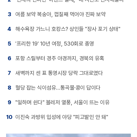
3
여름 보약 복숭아, 껍질째 먹어야 진짜 보약
4
해수욕장 가느니 호캉스? 상인들 "장사 포기 상태"
5
'프리한 19' 10년 여정, 530회로 종영
6
포항 스릴부터 경주 야경까지, 경북의 유혹
7
새벽까지 센 표 통영시장 당락 그대로였다
8
혈당 잡는 식이섬유…통곡물·콩이 답이다
9
"일하며 쉰다" 블레저 열풍, 서울이 뜨는 이유
10
이진숙 과방위 입성에 야당 "피고발인 안 돼"