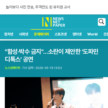
숀 멘데스 공개 열애, 브루나에 사랑 고백
놀이보다 사진 전송, 주객전도 된 유치원 교사
침묵하는 연준 수장, 9월 금리 인상 단행할까
숀 멘데스 공개 열애, 브루나에 사랑 고백
검
색
정치넷
사회넷
경제페이퍼
스포츠넷
엔터넷
World
건
"함성·박수 금지"…소란이 제안한 '도파민
디톡스' 공연
뉴스넷페이퍼
기사 입력 : 2026-05-19 13:53