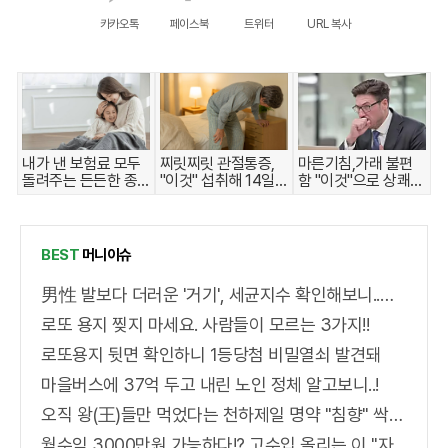
카카오톡
페이스북
트위터
URL 복사
내가 낸 보험료 모두
찌릿찌릿 관절통증,
마른기침,가래 불편
돌려주는 든든한 종
"이것" 섭취해 14일
함 "이것"으로 상쾌해
신보험
만에 완화
져!
BEST
머니이슈
男性 발보다 더러운 '거기', 세균지수 확인해보니..충격!
로또 용지 찢지 마세요. 사람들이 모르는 3가지!!
로또용지 뒷면 확인하니 1등당첨 비밀열쇠 발견돼
마을버스에 37억 두고 내린 노인 정체 알고보니..!
오직 왕(王)들만 먹었다는 천하제일 명약 "침향" 싹쓰리 완판!! 왜 난리났나 봤더니..경악!
월수익 3000만원 가능하다!? 고수입 올리는 이 "자격증"에 몰리는 이유 알고보니…