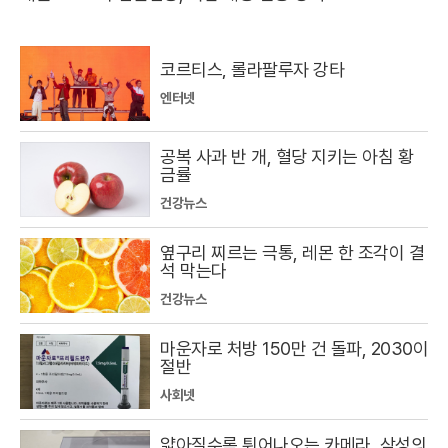
코르티스, 롤라팔루자 강타
엔터넷
공복 사과 반 개, 혈당 지키는 아침 황
금률
건강뉴스
옆구리 찌르는 극통, 레몬 한 조각이 결
석 막는다
건강뉴스
마운자로 처방 150만 건 돌파, 2030이
절반
사회넷
얇아질수록 튀어나오는 카메라, 삼성의