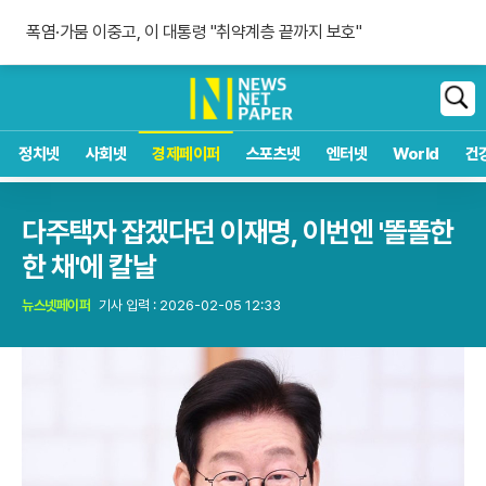
아스널의 야심 무산, 비니시우스 재계약
폭염·가뭄 이중고, 이 대통령 "취약계층 끝까지 보호"
아스팔트 60도, 내 타이어는 안전할까?
아스널의 야심 무산, 비니시우스 재계약
검
색
정치넷
사회넷
경제페이퍼
스포츠넷
엔터넷
World
건
다주택자 잡겠다던 이재명, 이번엔 '똘똘한
한 채'에 칼날
뉴스넷페이퍼
기사 입력 : 2026-02-05 12:33