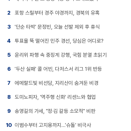
2
포항 스릴부터 경주 야경까지, 경북의 유혹
3
'단순 타박' 문정빈, 오늘 선발 제외 후 휴식
4
투표율 뚝 떨어진 민주 경선, 당심은 어디로?
5
윤리위 파행 속 중징계 강행, 국힘 분열 초읽기
6
'두산 실패' 콜 어빈, 다저스서 리그 1위 반등
7
에메랄드빛 비선담, 지리산이 숨겨둔 비경
8
도미노피자, '역주행 신화' 리센느와 협업
9
송영길의 가세, "정·김 갈등 소모적" 비판
10
이범수부터 고지용까지…'슈돌' 비극사