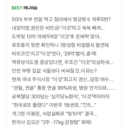
BEST
머니이슈
50대 부부 한알 먹고 침대에서 평균횟수 하루5번?
내장지방,원인은 비만균! '이것'하고 쏙쏙 빠져…
도박빚 10억 여배우K양 '이것'후 돈벼락 맞아..
로또용지 뒷면 확인하니 1등당첨 비밀열쇠 발견돼
비트코인'지고"이것"뜬다, '29억'벌어..충격!
역류성식도염 증상있다면, 무조건 "이것"의심하세요. 간단치료법 나왔다!
인천 부평 집값 서울보다 비싸질것..이유는?
현재 국내 주식시장 "이것"최고치 경신...당장 매수해라!!
"관절, 연골" 통증 연골 99%재생, 병원 안가도돼... "충격"
공복혈당 300넘는 '심각당뇨환자', '이것'먹자마자
"한국로또 뚫렸다" 이번주 1등번호.."7,15…"
개그맨 이봉원, 사업실패로 "빛10억" 결국…
한의사 김오곤 "2주 -17kg 감량법" 화제!