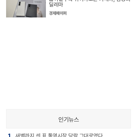
딜레마
경제페이퍼
인기뉴스
1
새벽까지 센 표 통영시장 당락 그대로였다