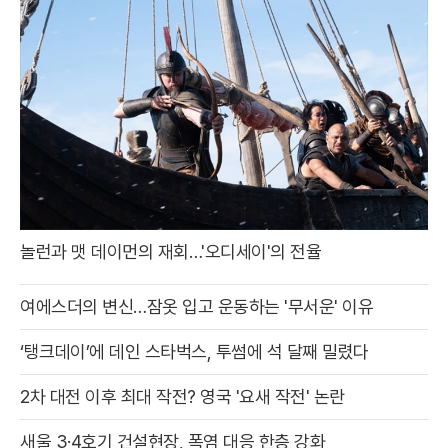
놀런과 맷 데이먼의 재회…'오디세이'의 전율
여에스더의 변신…잠옷 입고 운동하는 '무서운' 이유
‘탱크데이’에 데인 스타벅스, 투썸에 석 달째 밀렸다
2차 대전 이후 최대 작전? 영국 '요새 작전' 논란
새울 3·4호기 건설현장, 폭염 대응 한층 강화