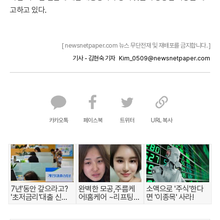
고하고 있다.
[ newsnetpaper.com 뉴스 무단전재 및 재배포를 금지합니다. ]
기사 - 김현숙 기자
Kim_0509@newsnetpaper.com
카카오톡
페이스북
트위터
URL 복사
7년'동안 갚으라고?
완벽한 모공,주름케
소액으로 '주식'한다
'초저금리'대출 신청
어!홈케어 ~리프팅모
면 '이종목' 사라!
자 몰렸다.
공팩