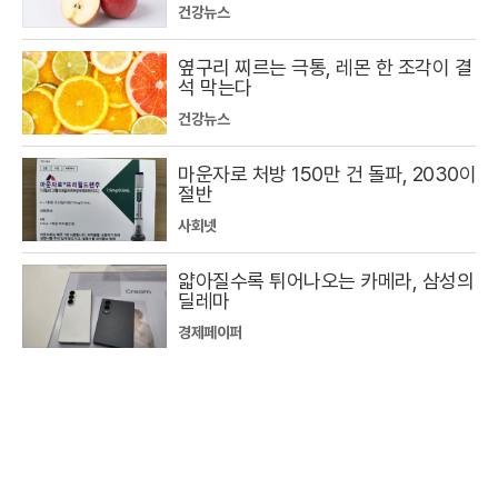
건강뉴스
옆구리 찌르는 극통, 레몬 한 조각이 결
석 막는다
건강뉴스
마운자로 처방 150만 건 돌파, 2030이
절반
사회넷
얇아질수록 튀어나오는 카메라, 삼성의
딜레마
경제페이퍼