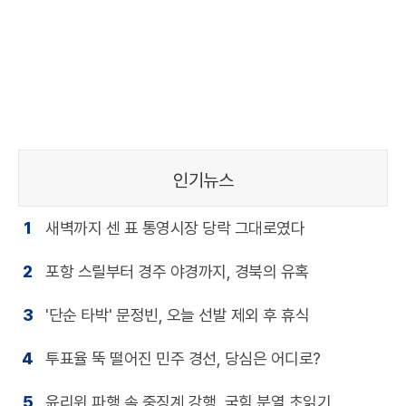
인기뉴스
1
새벽까지 센 표 통영시장 당락 그대로였다
2
포항 스릴부터 경주 야경까지, 경북의 유혹
3
'단순 타박' 문정빈, 오늘 선발 제외 후 휴식
4
투표율 뚝 떨어진 민주 경선, 당심은 어디로?
5
윤리위 파행 속 중징계 강행, 국힘 분열 초읽기