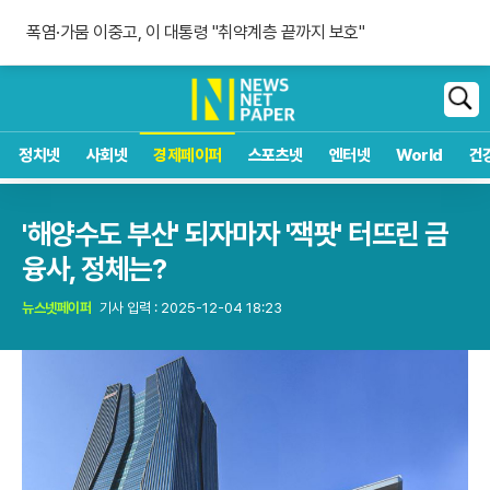
아스널의 야심 무산, 비니시우스 재계약
폭염·가뭄 이중고, 이 대통령 "취약계층 끝까지 보호"
아스팔트 60도, 내 타이어는 안전할까?
아스널의 야심 무산, 비니시우스 재계약
검
색
정치넷
사회넷
경제페이퍼
스포츠넷
엔터넷
World
건
'해양수도 부산' 되자마자 '잭팟' 터뜨린 금
융사, 정체는?
뉴스넷페이퍼
기사 입력 : 2025-12-04 18:23