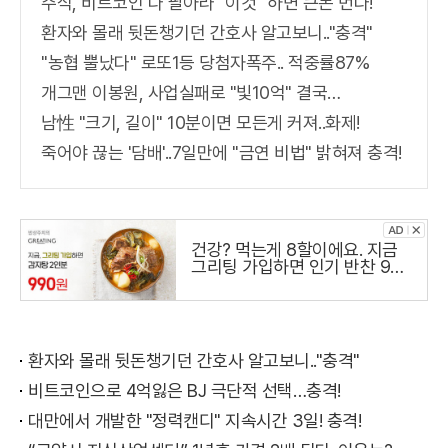
주식, 비트코인 다 팔아라 "이것" 하면 큰돈 번다!
환자와 몰래 뒷돈챙기던 간호사 알고보니.."충격"
"농협 뿔났다" 로또1등 당첨자폭주.. 적중률87%
개그맨 이봉원, 사업실패로 "빛10억" 결국…
남性 "크기, 길이" 10분이면 모든게 커져..화제!
죽어야 끊는 '담배'..7일만에 "금연 비법" 밝혀져 충격!
건강? 먹는게 8할이에요. 지금
그리팅 가입하면 인기 반찬 990
원
환자와 몰래 뒷돈챙기던 간호사 알고보니.."충격"
비트코인으로 4억잃은 BJ 극단적 선택…충격!
대만에서 개발한 "정력캔디" 지속시간 3일! 충격!