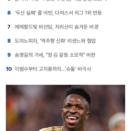
6
'두산 실패' 콜 어빈, 다저스서 리그 1위 반등
7
에메랄드빛 비선담, 지리산이 숨겨둔 비경
8
도미노피자, '역주행 신화' 리센느와 협업
9
송영길의 가세, "정·김 갈등 소모적" 비판
10
이범수부터 고지용까지…'슈돌' 비극사