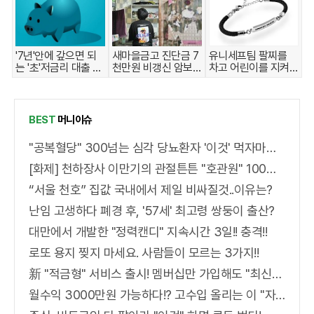
'7년'안에 갚으면 되
새마을금고 진단금 7
유니세프팀 팔찌를
는 '초'저금리 대출 인
천만원 비갱신 암보
차고 어린이를 지켜
기...
험 출시
주세요
BEST
머니이슈
"공복혈당" 300넘는 심각 당뇨환자 '이것' 먹자마자..바로
[화제] 천하장사 이만기의 관절튼튼 "호관원" 100%당첨 혜택 난리나!!
“서울 천호” 집값 국내에서 제일 비싸질것..이유는?
난임 고생하다 폐경 후, '57세' 최고령 쌍둥이 출산?
대만에서 개발한 "정력캔디" 지속시간 3일!! 충격!!
로또 용지 찢지 마세요. 사람들이 모르는 3가지!!
新 "적금형" 서비스 출시! 멤버십만 가입해도 "최신가전" 선착순 100% 무료 경품지원!!
월수익 3000만원 가능하다!? 고수입 올리는 이 "자격증"에 몰리는 이유 알고보니…