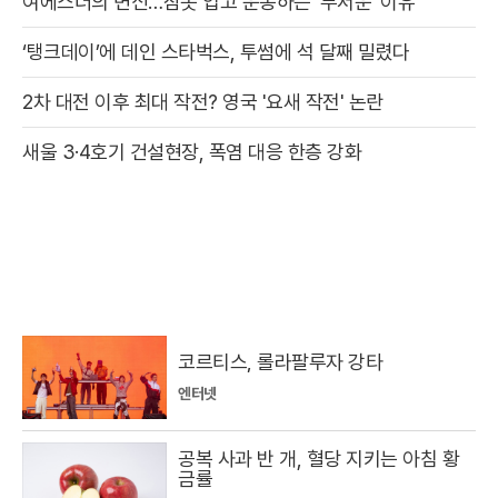
여에스더의 변신…잠옷 입고 운동하는 '무서운' 이유
‘탱크데이’에 데인 스타벅스, 투썸에 석 달째 밀렸다
2차 대전 이후 최대 작전? 영국 '요새 작전' 논란
새울 3·4호기 건설현장, 폭염 대응 한층 강화
코르티스, 롤라팔루자 강타
엔터넷
공복 사과 반 개, 혈당 지키는 아침 황
금률