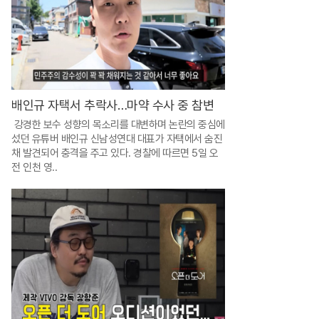
은
후
불
제
상
배인규 자택서 추락사…마약 수사 중 참변
조
강경한 보수 성향의 목소리를 대변하며 논란의 중심에
섰던 유튜버 배인규 신남성연대 대표가 자택에서 숨진
,
채 발견되어 충격을 주고 있다. 경찰에 따르면 5일 오
별
전 인천 영..
이
되
어
상
조