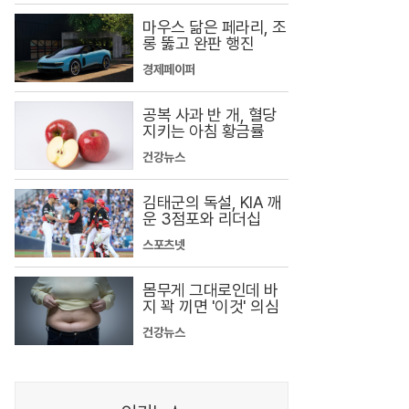
마우스 닮은 페라리, 조
롱 뚫고 완판 행진
경제페이퍼
공복 사과 반 개, 혈당
지키는 아침 황금률
건강뉴스
김태군의 독설, KIA 깨
운 3점포와 리더십
스포츠넷
몸무게 그대로인데 바
지 꽉 끼면 '이것' 의심
건강뉴스