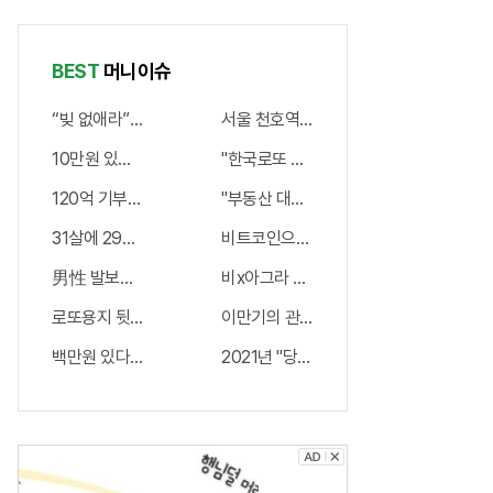
출 신청
라!
해 14일
자 몰렸
만에 완
BEST
머니이슈
다.
화
“빚 없애라” 신용등급 상관없이 정부서 1억지원!
서울 천호역 “국내 1위 아파트” 들어선다.
10만원 있다면 오전 9시 주식장 열리면 "이종목" 바
"한국로또 뚫렸다" 이번주 1등번호.."7,15…
120억 기부자 "150억 세금폭탄"에 울면서 한 말이..!
"부동산 대란" 서울 신축 아파트가 "3억?"
31살에 29억 벌고 먼저 은퇴해, 비법없고 규칙만 지켰다!
비트코인으로 4억잃은 BJ 극단적 선택…
男性 발보다 더러운 '거기', 세균지수 확인해보니..충격!
비x아그라 30배! 60대男도 3번이상 불
로또용지 뒷면 확인하니 1등당첨 비밀열쇠 발견돼
이만기의 관절튼튼 "호관원" 100%당첨 혜
백만원 있다면 당장 "이종목" 사라! 최소 1000배 이상 증가...충격!!
2021년 "당진" 집값 상승률 1위..왜일까?