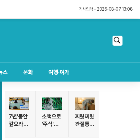
기사입력 - 2026-08-07 13:16
기사입력 - 2026-08-07 13:08
기사입력 - 2026-08-07 12:40
기사입력 - 2026-08-07 13:16
검
색
뉴스
문화
여행·여가
7년'동안
소액으로
찌릿찌릿
갚으라
'주식'한
관절통
고? '초저
다면 '이
증, "이
금리'대
종목' 사
것" 섭취