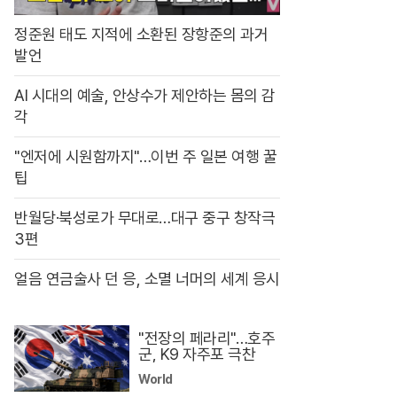
정준원 태도 지적에 소환된 장항준의 과거
발언
AI 시대의 예술, 안상수가 제안하는 몸의 감
각
"엔저에 시원함까지"…이번 주 일본 여행 꿀
팁
반월당·북성로가 무대로…대구 중구 창작극
3편
얼음 연금술사 던 응, 소멸 너머의 세계 응시
"전장의 페라리"…호주
군, K9 자주포 극찬
World