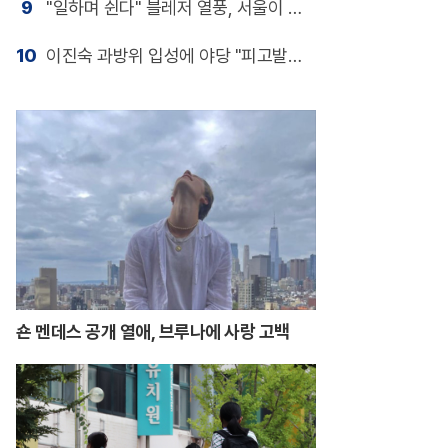
9
"일하며 쉰다" 블레저 열풍, 서울이 뜨
는 이유
10
이진숙 과방위 입성에 야당 "피고발인
안 돼"
숀 멘데스 공개 열애, 브루나에 사랑 고백