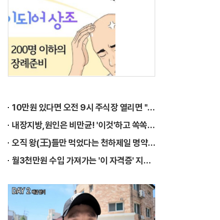
아
직
도
상
조
가
입
10만원 있다면 오전 9시 주식장 열리면 "이종목" 바
을
내장지방,원인은 비만균! '이것'하고 쏙쏙 빠져…
해
오직 왕(王)들만 먹었다는 천하제일 명약 "침향" 싹쓰리 완판!! 왜 난리났나 봤더니..경악!
?
월3천만원 수입 가져가는 '이 자격증' 지원자 몰려!
가
성
비
좋