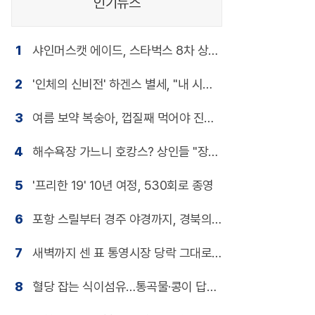
인기뉴스
1
샤인머스캣 에이드, 스타벅스 8차 상생
지원
2
'인체의 신비전' 하겐스 별세, "내 시신
도 전시해달라"
3
여름 보약 복숭아, 껍질째 먹어야 진짜
보약
4
해수욕장 가느니 호캉스? 상인들 "장사
포기 상태"
5
'프리한 19' 10년 여정, 530회로 종영
6
포항 스릴부터 경주 야경까지, 경북의
유혹
7
새벽까지 센 표 통영시장 당락 그대로
였다
8
혈당 잡는 식이섬유…통곡물·콩이 답이
다