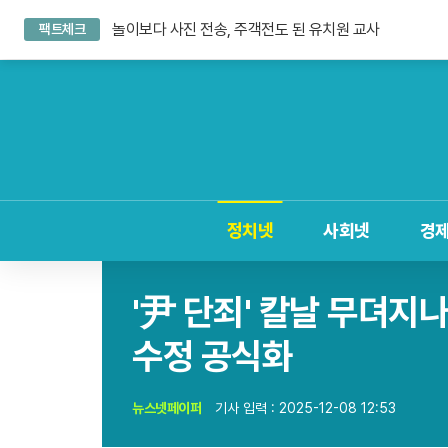
숀 멘데스 공개 열애, 브루나에 사랑 고백
놀이보다 사진 전송, 주객전도 된 유치원 교사
팩트체크
침묵하는 연준 수장, 9월 금리 인상 단행할까
숀 멘데스 공개 열애, 브루나에 사랑 고백
정치넷
사회넷
경
'尹 단죄' 칼날 무뎌지
수정 공식화
뉴스넷페이퍼
기사 입력 : 2025-12-08 12:53